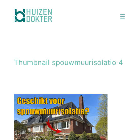
Ga
naar
de
inhoud
Thumbnail spouwmuurisolatio 4