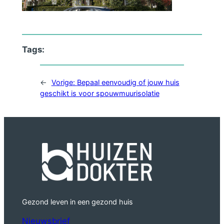
Tags:
←
Vorige:
Bepaal eenvoudig of jouw huis
geschikt is voor spouwmuurisolatie
Gezond leven in een gezond huis
Nieuwsbrief