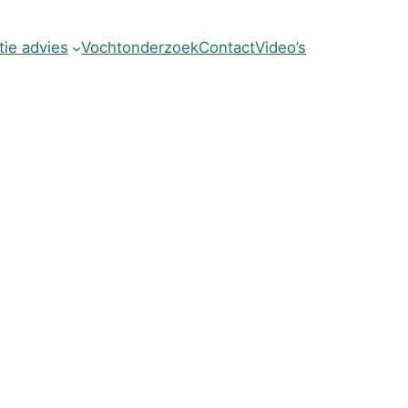
atie advies
Vochtonderzoek
Contact
Video’s