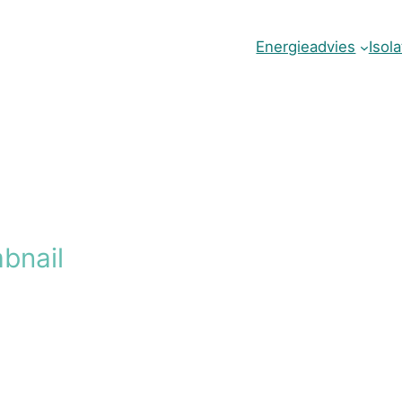
Energieadvies
Isol
bnail