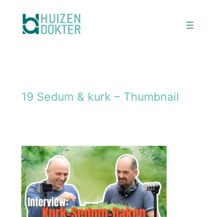
Ga
naar
de
inhoud
19 Sedum & kurk – Thumbnail