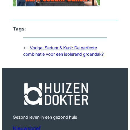
Tags:
←
Vorige:
Sedum & Kurk: De perfecte
combinatie voor een isolerend groendak?
Gezond leven in een gezond huis
Nieuwsbrief