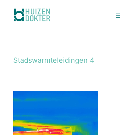
Ga
naar
de
inhoud
Stadswarmteleidingen 4