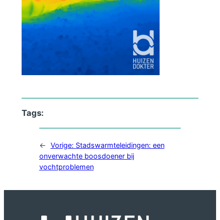
Tags:
←
Vorige:
Stadswarmteleidingen: een
onverwachte boosdoener bij
vochtproblemen