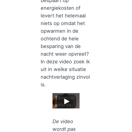
bespaart op
energiekosten of
levert het helemaal
niets op omdat het
opwarmen in de
ochtend de hele
besparing van de
nacht weer opvreet?
In deze video zoek ik
uit in welke situatie
nachtverlaging zinvol
is.
Doorstok
en in de
nacht –
goed of
De video
slecht
wordt pas