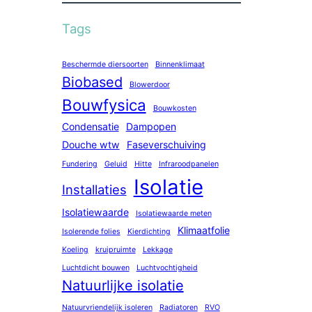
Tags
Beschermde diersoorten
Binnenklimaat
Biobased
Blowerdoor
Bouwfysica
Bouwkosten
Condensatie
Dampopen
Douche wtw
Faseverschuiving
Fundering
Geluid
Hitte
Infraroodpanelen
Isolatie
Installaties
Isolatiewaarde
Isolatiewaarde meten
Klimaatfolie
Isolerende folies
Kierdichting
Koeling
kruipruimte
Lekkage
Luchtdicht bouwen
Luchtvochtigheid
Natuurlijke isolatie
Natuurvriendelijk isoleren
Radiatoren
RVO