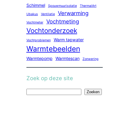
Schimmel
Spouwmuurisolatie
ThermalArt
Verwarming
Ubakus
Ventilatie
Vochtmeting
Vochtmeter
Vochtonderzoek
Warm tapwater
Vochtproblemen
Warmtebeelden
Warmtepomp
Warmtescan
Zonwering
Zoek op deze site
Z
Zoeken
o
e
k
e
n