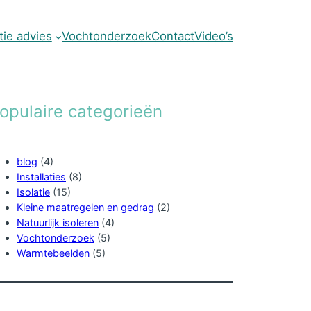
atie advies
Vochtonderzoek
Contact
Video’s
opulaire categorieën
blog
(4)
Installaties
(8)
Isolatie
(15)
Kleine maatregelen en gedrag
(2)
Natuurlijk isoleren
(4)
Vochtonderzoek
(5)
Warmtebeelden
(5)