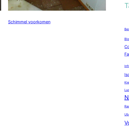
T
Schimmel voorkomen
Be
Bl
Co
Fa
In
Is
Kie
Lu
N
Ra
Ub
V