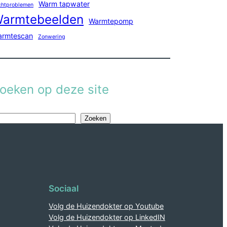
Warm tapwater
chtproblemen
armtebeelden
Warmtepomp
armtescan
Zonwering
oeken op deze site
Zoeken
Sociaal
Volg de Huizendokter op Youtube
Volg de Huizendokter op LinkedIN