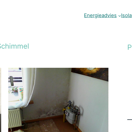
Energieadvies
Isol
Schimmel
P