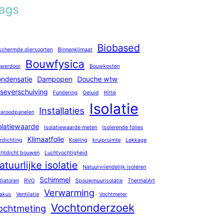
ags
Biobased
schermde diersoorten
Binnenklimaat
Bouwfysica
owerdoor
Bouwkosten
ndensatie
Dampopen
Douche wtw
severschuiving
Fundering
Geluid
Hitte
Isolatie
Installaties
fraroodpanelen
olatiewaarde
Isolatiewaarde meten
Isolerende folies
Klimaatfolie
rdichting
Koeling
kruipruimte
Lekkage
chtdicht bouwen
Luchtvochtigheid
atuurlijke isolatie
Natuurvriendelijk isoleren
Schimmel
diatoren
RVO
Spouwmuurisolatie
ThermalArt
Verwarming
akus
Ventilatie
Vochtmeter
Vochtonderzoek
ochtmeting