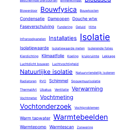
Beschermde diersoorten
Binnenklimaat
Bouwfysica
Blowerdoor
Bouwkosten
Condensatie
Dampopen
Douche wtw
Faseverschuiving
Fundering
Geluid
Hitte
Isolatie
Installaties
Infraroodpanelen
Isolatiewaarde
Isolatiewaarde meten
Isolerende folies
Klimaatfolie
Kierdichting
Koeling
kruipruimte
Lekkage
Luchtdicht bouwen
Luchtvochtigheid
Natuurlijke isolatie
Natuurvriendelijk isoleren
Schimmel
Radiatoren
RVO
Spouwmuurisolatie
Verwarming
ThermalArt
Ubakus
Ventilatie
Vochtmeting
Vochtmeter
Vochtonderzoek
Vochtproblemen
Warmtebeelden
Warm tapwater
Warmtepomp
Warmtescan
Zonwering