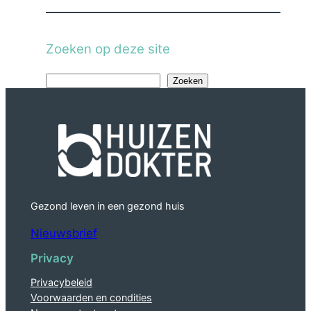
Zoeken op deze site
Z
Zoeken
o
e
k
e
n
Gezond leven in een gezond huis
Nieuwsbrief
Privacy
Privacybeleid
Voorwaarden en condities