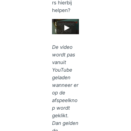
rs hierbij
helpen?
Luchtvoc
htigheid
en
condensa
De video
tie | De
wordt pas
verborgen
vanuit
oorzaak
YouTube
van
geladen
vochtpro
wanneer er
blemen
op de
afspeelkno
p wordt
geklikt.
Dan gelden
de