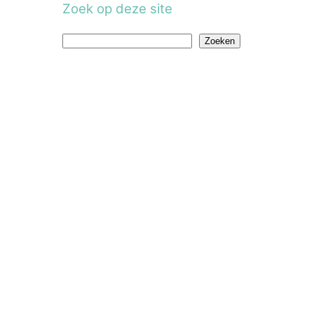
Zoek op deze site
Z
Zoeken
o
e
k
e
n