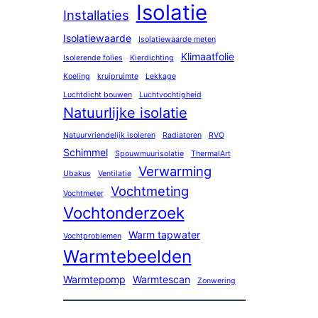
Isolatie
Installaties
Isolatiewaarde
Isolatiewaarde meten
Klimaatfolie
Isolerende folies
Kierdichting
Koeling
kruipruimte
Lekkage
Luchtdicht bouwen
Luchtvochtigheid
Natuurlijke isolatie
Natuurvriendelijk isoleren
Radiatoren
RVO
Schimmel
Spouwmuurisolatie
ThermalArt
Verwarming
Ubakus
Ventilatie
Vochtmeting
Vochtmeter
Vochtonderzoek
Warm tapwater
Vochtproblemen
Warmtebeelden
Warmtepomp
Warmtescan
Zonwering