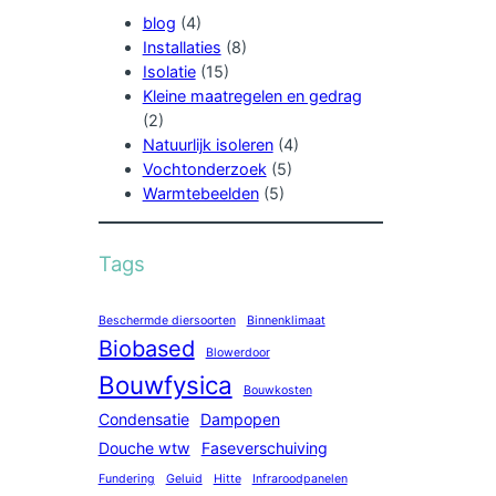
blog
(4)
Installaties
(8)
Isolatie
(15)
Kleine maatregelen en gedrag
(2)
Natuurlijk isoleren
(4)
Vochtonderzoek
(5)
Warmtebeelden
(5)
Tags
Beschermde diersoorten
Binnenklimaat
Biobased
Blowerdoor
Bouwfysica
Bouwkosten
Condensatie
Dampopen
Douche wtw
Faseverschuiving
Fundering
Geluid
Hitte
Infraroodpanelen